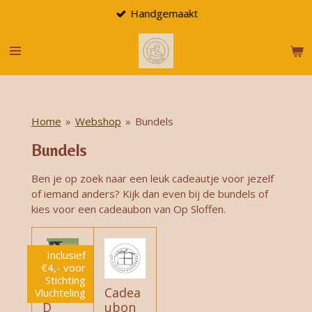
Handgemaakt
Ga
direct
naar
de
hoofdinhoud
Home
»
Webshop
»
Bundels
Bundels
Ben je op zoek naar een leuk cadeautje voor jezelf
of iemand anders? Kijk dan even bij de bundels of
kies voor een cadeaubon van Op Sloffen.
Inclusief
€4,- voor
Stichting
LIMITE
Cadea
Vluchteling
D
ubon