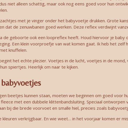
dus niet alleen schattig, maar ook nog eens goed voor hun ontwikkel
len.
 zachtjes met je vinger onder het babyvoetje drukken. Grote kan
n dat de zenuwbanen goed werken. Deze reflex verdwijnt vanzelf
a de geboorte ook een loopreflex heeft. Houd hiervoor je baby o
ging. Een klein voorproefje van wat komen gaat. Ik heb het zelf 
met knuffelen.
egint het echte plezier. Voetjes in de lucht, voetjes in de mond, 
hun spiertjes. Heerlijk om naar te kijken.
r babyvoetjes
n eigen beetjes kunnen staan, moeten we beginnen om goed voor 
n fleece met een dubbele klittenbandsluiting. Speciaal ontworpen 
 aan bij die brede voorvoet en smalle hiel, precies zoals babyvoetje
e kleuren verkrijgbaar. En wie weet… in het voorjaar komen er mis