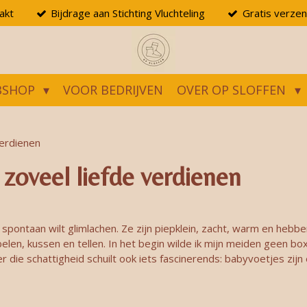
akt
Bijdrage aan Stichting Vluchteling
Gratis verzen
BSHOP
VOOR BEDRIJVEN
OVER OP SLOFFEN
erdienen
zoveel liefde verdienen
 spontaan wilt glimlachen. Ze zijn piepklein, zacht, warm en heb
ebelen, kussen en tellen. In het begin wilde ik mijn meiden geen
er die schattigheid schuilt ook iets fascinerends: babyvoetjes zi