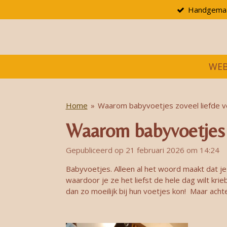
Handgema
Ga
direct
naar
de
hoofdinhoud
WE
Home
»
Waarom babyvoetjes zoveel liefde v
Waarom babyvoetjes 
Gepubliceerd op 21 februari 2026 om 14:24
Babyvoetjes. Alleen al het woord maakt dat je
waardoor je ze het liefst de hele dag wilt kri
dan zo moeilijk bij hun voetjes kon! Maar acht