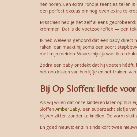
hen horen. Een extra rondje teentjes tellen is 
een perfect excuus om nog even extra te kroe
Misschien heb je het zelf al eens geprobeerd:
krommen. Dat is de voetzoolreflex — een teke
Ik heb weleens gehoord dat een baby direct n
raken, dan maakt hij soms een soort stapbewe
met mijn meiden. Waarschijnlijk was ik te druk 
Zodra een baby ontdekt dat hij voeten hééft, b
het ontdekken van hun lijfje en het trainen van 
Bij Op Sloffen: liefde voo
Als wij willen dat onze kinderen later op hu
Sloffen
AmberBaby
, een superzacht slofje va
blijven zitten zonder te knellen. De vorm sluit
En goed nieuws: er zijn sinds kort twee nieuw