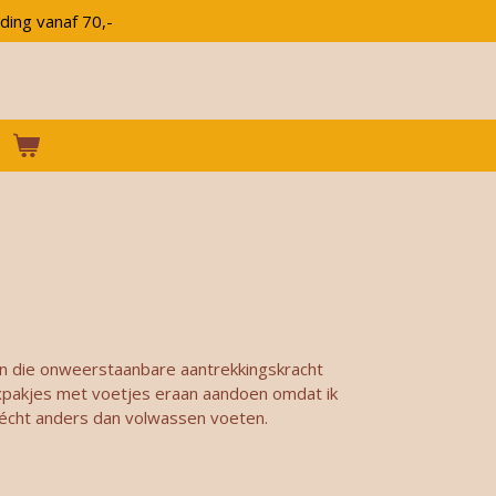
ding vanaf 70,-
ben die onweerstaanbare aantrekkingskracht
 boxpakjes met voetjes eraan aandoen omdat ik
jn écht anders dan volwassen voeten.