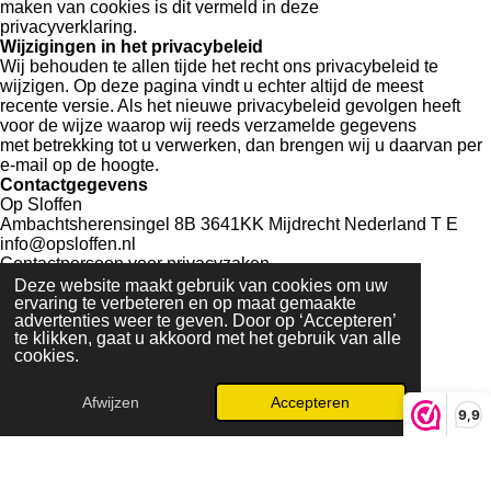
maken van cookies is dit vermeld in deze
privacyverklaring.
Wijzigingen in het privacybeleid
Wij behouden te allen tijde het recht ons privacybeleid te
wijzigen. Op deze pagina vindt u echter altijd de meest
recente versie. Als het nieuwe privacybeleid gevolgen heeft
voor de wijze waarop wij reeds verzamelde gegevens
met betrekking tot u verwerken, dan brengen wij u daarvan per
e-mail op de hoogte.
Contactgegevens
Op Sloffen
Ambachtsherensingel 8B 3641KK Mijdrecht Nederland T E
info@opsloffen.nl
Contactpersoon voor privacyzaken
Hadewich de Jong-van Zwam
Deze website maakt gebruik van cookies om uw
Home
-
Webshop
-
Algemene voorwaarden
-
Privacy
-
ervaring te verbeteren en op maat gemaakte
advertenties weer te geven. Door op ‘Accepteren’
Veelgestelde vragen
-
Retourneren
-
Klachten
te klikken, gaat u akkoord met het gebruik van alle
cookies.
I
F
L
Afwijzen
Accepteren
n
a
i
© 2024 Op Sloffen -
KvK-nummer: 95041443
9,9
s
c
n
Powered by
JouwWeb
t
e
k
a
b
e
g
o
d