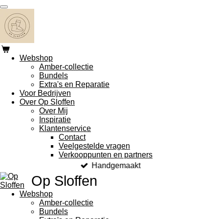
Ga
direct
naar
de
hoofdinhoud
Webshop
Amber-collectie
Bundels
Extra's en Reparatie
Voor Bedrijven
Over Op Sloffen
Over Mij
Inspiratie
Klantenservice
Contact
Veelgestelde vragen
Verkooppunten en partners
Handgemaakt
Op Sloffen
Webshop
Amber-collectie
Bundels