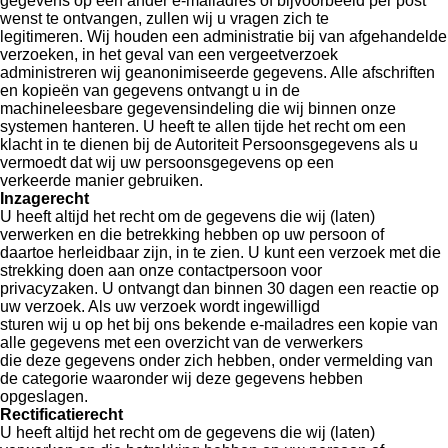
gegevens op een ander e-mailadres of bijvoorbeeld per post
wenst te ontvangen, zullen wij u vragen zich te
legitimeren. Wij houden een administratie bij van afgehandelde
verzoeken, in het geval van een vergeetverzoek
administreren wij geanonimiseerde gegevens. Alle afschriften
en kopieën van gegevens ontvangt u in de
machineleesbare gegevensindeling die wij binnen onze
systemen hanteren. U heeft te allen tijde het recht om een
klacht in te dienen bij de Autoriteit Persoonsgegevens als u
vermoedt dat wij uw persoonsgegevens op een
verkeerde manier gebruiken.
Inzagerecht
U heeft altijd het recht om de gegevens die wij (laten)
verwerken en die betrekking hebben op uw persoon of
daartoe herleidbaar zijn, in te zien. U kunt een verzoek met die
strekking doen aan onze contactpersoon voor
privacyzaken. U ontvangt dan binnen 30 dagen een reactie op
uw verzoek. Als uw verzoek wordt ingewilligd
sturen wij u op het bij ons bekende e-mailadres een kopie van
alle gegevens met een overzicht van de verwerkers
die deze gegevens onder zich hebben, onder vermelding van
de categorie waaronder wij deze gegevens hebben
opgeslagen.
Rectificatierecht
U heeft altijd het recht om de gegevens die wij (laten)