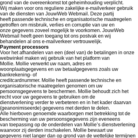
grond van de overeenkomst tot geheimhouding verplicht.
Wij maken voor ons reguliere zakelijke e-mailverkeer gebruik
van de diensten van JouwWeb Webmail. Deze partij
heeft passende technische en organisatorische maatregelen
getroffen om misbruik, verlies en corruptie van uw en
onze gegevens zoveel mogelijk te voorkomen. JouwWeb
Webmail heeft geen toegang tot ons postvak en wij
behandelen al ons e-mailverkeer vertrouwelijk.
Payment processors
Voor het afhandelen van een (deel van) de betalingen in onze
webwinkel maken wij gebruik van het platform van
Mollie. Mollie verwerkt uw naam, adres en
woonplaatsgegevens en uw betaalgegevens zoals uw
bankrekening- of
creditcardnummer. Mollie heeft passende technische en
organisatorische maatregelen genomen om uw
persoonsgegevens te beschermen. Mollie behoudt zich het
recht voor uw gegevens te gebruiken om de
dienstverlening verder te verbeteren en in het kader daarvan
(geanonimiseerde) gegevens met derden te delen.
Alle hierboven genoemde waarborgen met betrekking tot de
bescherming van uw persoonsgegevens zijn eveneens
van toepassing op de onderdelen van Mollie’s dienstverlening
waarvoor zij derden inschakelen. Mollie bewaart uw
gegevens niet langer dan op grond van de wettelijke termijnen