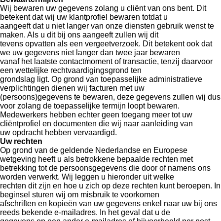
Wij bewaren uw gegevens zolang u cliënt van ons bent. Dit
betekent dat wij uw klantprofiel bewaren totdat u
aangeeft dat u niet langer van onze diensten gebruik wenst te
maken. Als u dit bij ons aangeeft zullen wij dit
tevens opvatten als een vergeetverzoek. Dit betekent ook dat
we uw gegevens niet langer dan twee jaar bewaren
vanaf het laatste contactmoment of transactie, tenzij daarvoor
een wettelijke rechtvaardigingsgrond ten
grondslag ligt. Op grond van toepasselijke administratieve
verplichtingen dienen wij facturen met uw
(persoons)gegevens te bewaren, deze gegevens zullen wij dus
voor zolang de toepasselijke termijn loopt bewaren.
Medewerkers hebben echter geen toegang meer tot uw
cliëntprofiel en documenten die wij naar aanleiding van
uw opdracht hebben vervaardigd.
Uw rechten
Op grond van de geldende Nederlandse en Europese
wetgeving heeft u als betrokkene bepaalde rechten met
betrekking tot de persoonsgegevens die door of namens ons
worden verwerkt. Wij leggen u hieronder uit welke
rechten dit zijn en hoe u zich op deze rechten kunt beroepen. In
beginsel sturen wij om misbruik te voorkomen
afschriften en kopieën van uw gegevens enkel naar uw bij ons
reeds bekende e-mailadres. In het geval dat u de