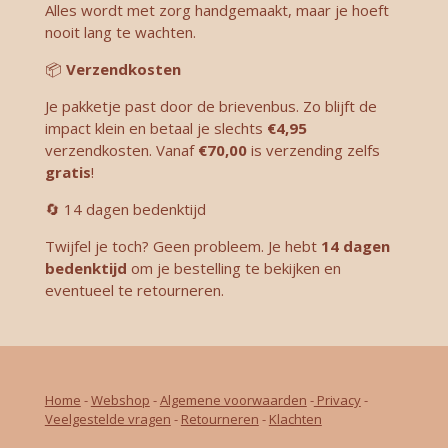
Alles wordt met zorg handgemaakt, maar je hoeft
nooit lang te wachten.
📦
V
erzendkosten
Je pakketje past door de brievenbus. Zo blijft de
impact klein en betaal je slechts
€4,95
verzendkosten. Vanaf
€70,00
is verzending zelfs
gratis
!
🔄 14 dagen bedenktijd
Twijfel je toch? Geen probleem. Je hebt
14 dagen
bedenktijd
om je bestelling te bekijken en
eventueel te retourneren.
Home
-
Webshop
-
Algemene voorwaarden
-
Privacy
-
Veelgestelde vragen
-
Retourneren
-
Klachten