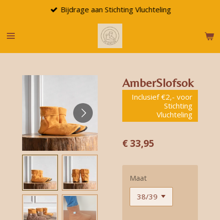
Bijdrage aan Stichting Vluchteling
Ga
direct
naar
de
hoofdinhoud
AmberSlofsok
Inclusief €2,- voor
Stichting
Vluchteling
€ 33,95
Maat