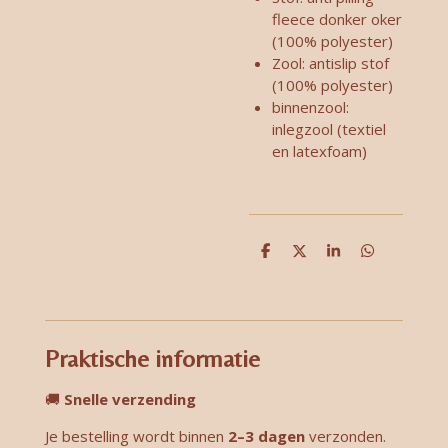
fleece donker oker
(100% polyester)
Zool: antislip stof
(100% polyester)
binnenzool:
inlegzool (textiel
en latexfoam)
D
D
S
D
e
e
h
e
l
e
a
l
e
l
r
e
n
e
n
Praktische informatie
🚚
Snelle verzending
Je bestelling wordt binnen
2–3 dagen
verzonden.